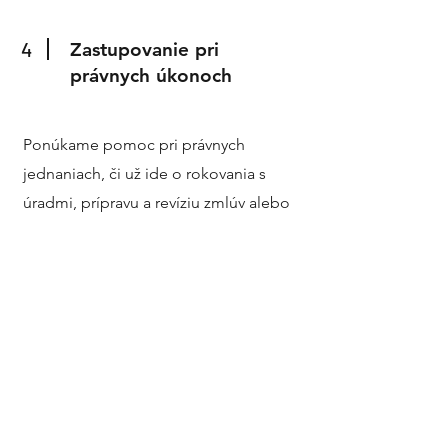
4
Zastupovanie pri
právnych úkonoch
Ponúkame pomoc pri právnych
jednaniach, či už ide o rokovania s
úradmi, prípravu a revíziu zmlúv alebo
zastupovanie pred súdmi a inštitúciami.
5
Zabezpečenie súladu s
predpismi